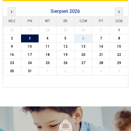
‹
Sierpień 2026
›
NDZ
PN
WT
ŚR
CZW
PT
SOB
26
27
28
29
30
31
1
2
3
4
5
6
7
8
9
10
11
12
13
14
15
16
17
18
19
20
21
22
23
24
25
26
27
28
29
30
31
1
2
3
4
5