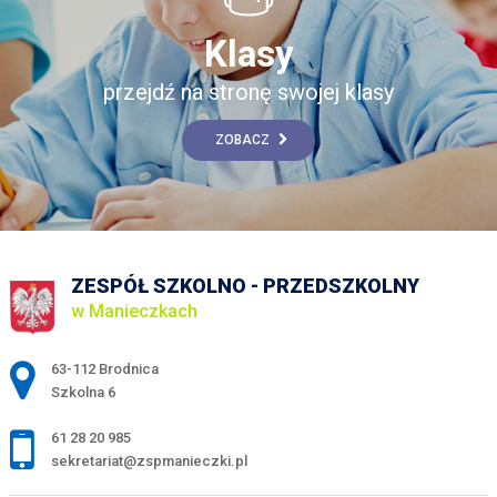
Klasy
przejdź na stronę swojej klasy
ZOBACZ
ZESPÓŁ SZKOLNO - PRZEDSZKOLNY
w Manieczkach
Adres pocztowy:
63-112 Brodnica
Szkolna 6
61 28 20 985
sekretariat@zspmanieczki.pl