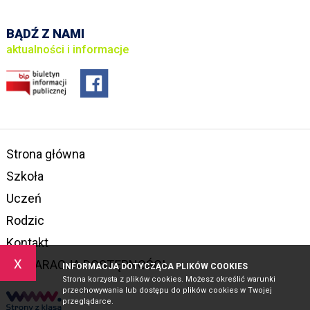
BĄDŹ Z NAMI
aktualności i informacje
Strona główna
Szkoła
Uczeń
Rodzic
Kontakt
x
DEKLARACJA DOSTĘPNOŚCI
INFORMACJA DOTYCZĄCA PLIKÓW COOKIES
Strona korzysta z plików cookies. Możesz określić warunki
przechowywania lub dostępu do plików cookies w Twojej
przeglądarce.