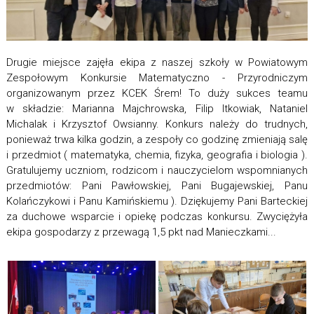
Drugie miejsce zajęła ekipa z naszej szkoły w Powiatowym
Zespołowym Konkursie Matematyczno - Przyrodniczym
organizowanym przez KCEK Śrem! To duży sukces teamu
w składzie: Marianna Majchrowska, Filip Itkowiak, Nataniel
Michalak i Krzysztof Owsianny. Konkurs należy do trudnych,
ponieważ trwa kilka godzin, a zespoły co godzinę zmieniają salę
i przedmiot ( matematyka, chemia, fizyka, geografia i biologia ).
Gratulujemy uczniom, rodzicom i nauczycielom wspomnianych
przedmiotów: Pani Pawłowskiej, Pani Bugajewskiej, Panu
Kolańczykowi i Panu Kamińskiemu ). Dziękujemy Pani Barteckiej
za duchowe wsparcie i opiekę podczas konkursu. Zwyciężyła
ekipa gospodarzy z przewagą 1,5 pkt nad Manieczkami...