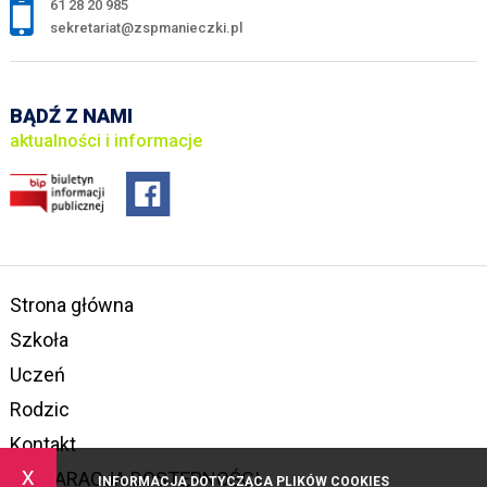
61 28 20 985
sekretariat@zspmanieczki.pl
BĄDŹ Z NAMI
aktualności i informacje
Strona główna
Szkoła
Uczeń
Rodzic
Kontakt
x
DEKLARACJA DOSTĘPNOŚCI
INFORMACJA DOTYCZĄCA PLIKÓW COOKIES