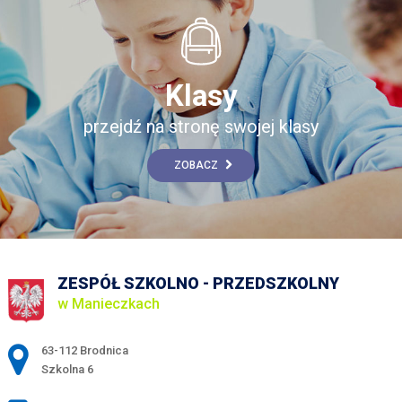
Klasy
przejdź na stronę swojej klasy
ZOBACZ
ZESPÓŁ SZKOLNO - PRZEDSZKOLNY
w Manieczkach
Adres pocztowy:
63-112 Brodnica
Szkolna 6