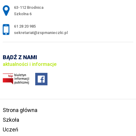
Adres pocztowy:
63-112 Brodnica
Szkolna 6
61 28 20 985
sekretariat@zspmanieczki.pl
BĄDŹ Z NAMI
aktualności i informacje
Strona główna
Szkoła
Uczeń