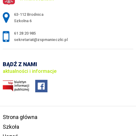
Adres pocztowy:
63-112 Brodnica
Szkolna 6
61 28 20 985
sekretariat@zspmanieczki.pl
BĄDŹ Z NAMI
aktualności i informacje
Strona główna
Szkoła