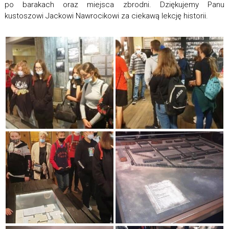
po barakach oraz miejsca zbrodni. Dziękujemy Panu
kustoszowi Jackowi Nawrocikowi za ciekawą lekcję historii.