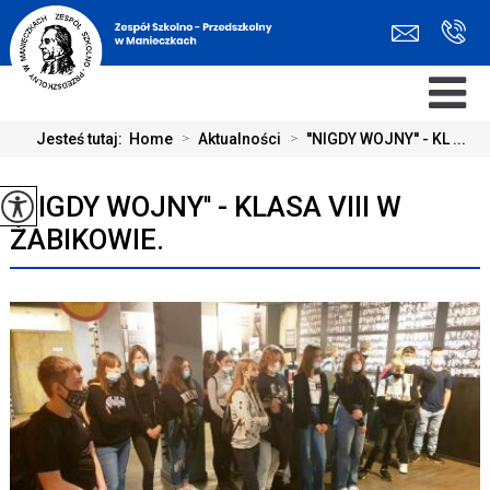
Jesteś tutaj:
Home
>
Aktualności
>
''NIGDY WOJNY'' - KL ...
''NIGDY WOJNY'' - KLASA VIII W
ŻABIKOWIE.