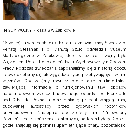
"NIGDY WOJNY" - klasa 8 w Żabikowie
16 września w ramach lekcji historii uczniowie klasy 8 wraz z p.
Renatą Stefaniak i p. Danutą Szulc odwiedzili Muzeum
Martyrologiczne w Żabikowie, które w czasie II wojny było
Więzieniem Policji Bezpieczeństwa i Wychowawczym Obozem
Pracy. Podczas zwiedzania zapoznaliśmy się z historią obozu
i dowiedzieliśmy się jak wyglądało życie przebywających w nim
więźniów. Obejrzeliśmy również prezentację multimedialną,
zawierającą informację o funkcjonowaniu tzw. obozów
autostradowych wzdłuż budowanego odcinka od Frankfurtu
nad Odrą do Poznania oraz makietę przedstawiającą trasę
budowanej autostrady przez żydowskich robotników
przymusowych. Następnie obejrzeliśmy film "Zniewolony
Poznań", a na zakończenie udaliśmy się na teren byłego Obozu,
gdzie znajdują się pomniki upamiętniające ofiary, pozostałości