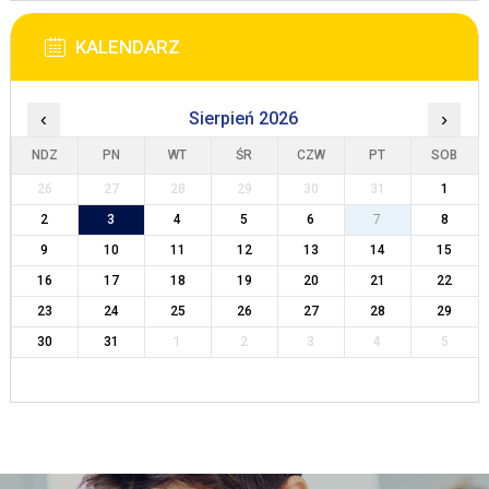
KALENDARZ
‹
Sierpień 2026
›
NDZ
PN
WT
ŚR
CZW
PT
SOB
26
27
28
29
30
31
1
2
3
4
5
6
7
8
9
10
11
12
13
14
15
16
17
18
19
20
21
22
23
24
25
26
27
28
29
30
31
1
2
3
4
5