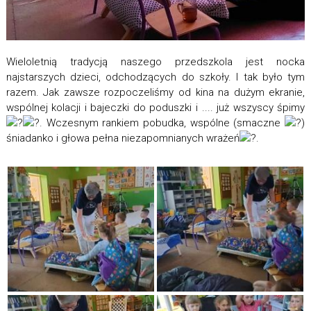
Wieloletnią tradycją naszego przedszkola jest nocka
najstarszych dzieci, odchodzących do szkoły. I tak było tym
razem. Jak zawsze rozpoczeliśmy od kina na dużym ekranie,
wspólnej kolacji i bajeczki do poduszki i .... już wszyscy śpimy
. Wczesnym rankiem pobudka, wspólne (smaczne
)
śniadanko i głowa pełna niezapomnianych wrażeń
.