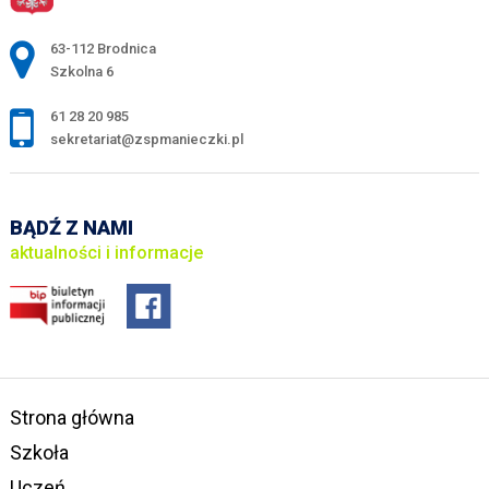
Adres pocztowy:
63-112 Brodnica
Szkolna 6
61 28 20 985
sekretariat@zspmanieczki.pl
BĄDŹ Z NAMI
aktualności i informacje
Strona główna
Szkoła
Uczeń