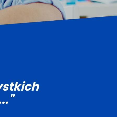
stkich
.."