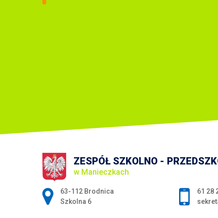
ZESPÓŁ SZKOLNO - PRZEDSZ
w Manieczkach
Adres pocztowy:
63-112 Brodnica
61 28 
Szkolna 6
sekret