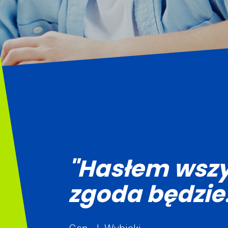
"Hasłem wszy
zgoda będzie.