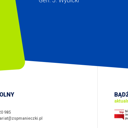
Gen. J. Wybicki
KOLNY
BĄDŹ
aktual
20 985
ariat@zspmanieczki.pl