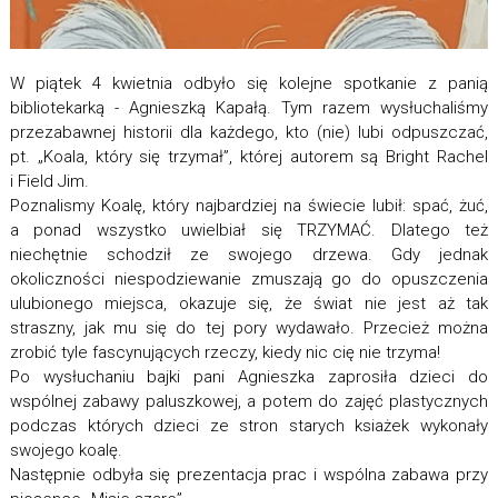
W piątek 4 kwietnia odbyło się kolejne spotkanie z panią
bibliotekarką - Agnieszką Kapałą. Tym razem wysłuchaliśmy
przezabawnej historii dla każdego, kto (nie) lubi odpuszczać,
pt. „Koala, który się trzymał”, której autorem są Bright Rachel
i Field Jim.
Poznalismy Koalę, który najbardziej na świecie lubił: spać, żuć,
a ponad wszystko uwielbiał się TRZYMAĆ. Dlatego też
niechętnie schodził ze swojego drzewa. Gdy jednak
okoliczności niespodziewanie zmuszają go do opuszczenia
ulubionego miejsca, okazuje się, że świat nie jest aż tak
straszny, jak mu się do tej pory wydawało. Przecież można
zrobić tyle fascynujących rzeczy, kiedy nic cię nie trzyma!
Po wysłuchaniu bajki pani Agnieszka zaprosiła dzieci do
wspólnej zabawy paluszkowej, a potem do zajęć plastycznych
podczas których dzieci ze stron starych ksiażek wykonały
swojego koalę.
Następnie odbyła się prezentacja prac i wspólna zabawa przy