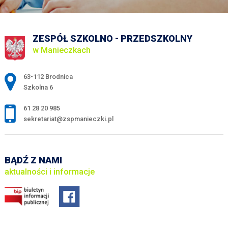
ZESPÓŁ SZKOLNO - PRZEDSZKOLNY
w Manieczkach
Adres pocztowy:
63-112 Brodnica
Szkolna 6
61 28 20 985
sekretariat@zspmanieczki.pl
BĄDŹ Z NAMI
aktualności i informacje