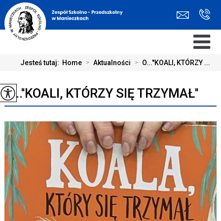
Jesteś tutaj:
Home
>
Aktualności
>
O...''KOALI, KTÓRZY ...
O...''KOALI, KTÓRZY SIĘ TRZYMAŁ''