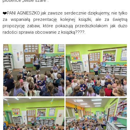
piosence „Misie szare”.
❤️
PANI AGNIESZKO jak zawsze serdecznie dziękujemy, nie tylko
za wspaniałą prezentację kolejnej książki, ale za świętną
propozycję zabaw, które pokazują przedszkolakom jak dużo
radości sprawia obcowanie z książką
?
?
?
?
.