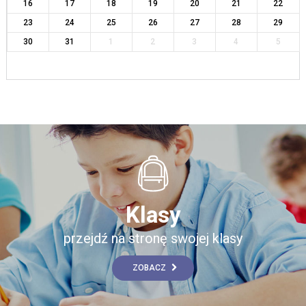
16
17
18
19
20
21
22
23
24
25
26
27
28
29
30
31
1
2
3
4
5
Klasy
przejdź na stronę swojej klasy
ZOBACZ