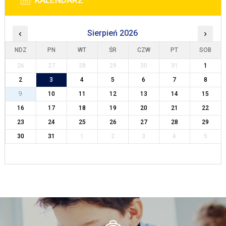
KALENDARZ
‹
Sierpień 2026
›
NDZ
PN
WT
ŚR
CZW
PT
SOB
26
27
28
29
30
31
1
2
3
4
5
6
7
8
9
10
11
12
13
14
15
16
17
18
19
20
21
22
23
24
25
26
27
28
29
30
31
1
2
3
4
5