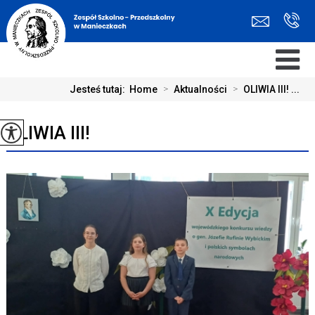
Jesteś tutaj:
Home
>
Aktualności
>
OLIWIA III! ...
OLIWIA III!