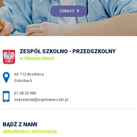
ZOBACZ
ZESPÓŁ SZKOLNO - PRZEDSZKOLNY
w Manieczkach
Adres pocztowy:
63-112 Brodnica
Szkolna 6
61 28 20 985
sekretariat@zspmanieczki.pl
BĄDŹ Z NAMI
aktualności i informacje