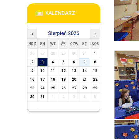
KALENDARZ
‹
Sierpień 2026
›
NDZ
PN
WT
ŚR
CZW
PT
SOB
26
27
28
29
30
31
1
2
3
4
5
6
7
8
9
10
11
12
13
14
15
16
17
18
19
20
21
22
23
24
25
26
27
28
29
30
31
1
2
3
4
5