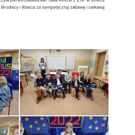
zyła pierwszoklasistka- Julia Reszel z ZSP w Iłówcu.
 Brodnicy i Iłówca za sympatyczną zabawę i ciekawą