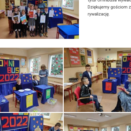
tytuł Omnibusa wywalc
Dziękujemy gościom z
rywalizację.