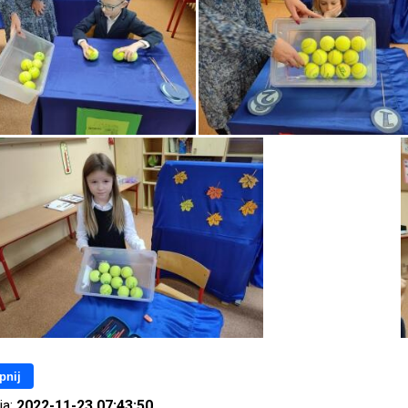
pnij
ia:
2022-11-23 07:43:50