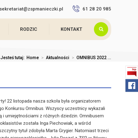
sekretariat@zspmanieczki.pl
61 28 20 985
RODZIC
KONTAKT
Jesteś tutaj:
Home
>
Aktualności
>
OMNIBUS 2022 ...
arty! 22 listopada nasza szkoła była organizatorem
ego Konkursu Omnibus. Wszyscy uczestnicy wykazali
ą i umiejętnościami z różnych dziedzin. Omnibusem
ioklasistów została Inga Piechowiak, a wśród
zczytny tytuł zdobyła Marta Grygier. Natomiast trzeci