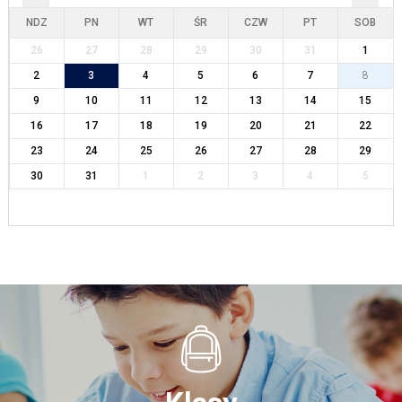
NDZ
PN
WT
ŚR
CZW
PT
SOB
26
27
28
29
30
31
1
2
3
4
5
6
7
8
9
10
11
12
13
14
15
16
17
18
19
20
21
22
23
24
25
26
27
28
29
30
31
1
2
3
4
5