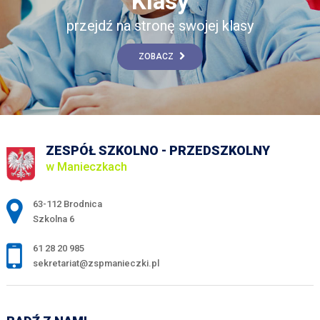
Klasy
przejdź na stronę swojej klasy
ZOBACZ
ZESPÓŁ SZKOLNO - PRZEDSZKOLNY
w Manieczkach
Adres pocztowy:
63-112 Brodnica
Szkolna 6
61 28 20 985
sekretariat@zspmanieczki.pl