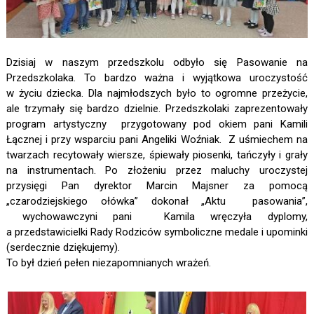
Dzisiaj w naszym przedszkolu odbyło się Pasowanie na
Przedszkolaka. To bardzo ważna i wyjątkowa uroczystość
w życiu dziecka. Dla najmłodszych było to ogromne przeżycie,
ale trzymały się bardzo dzielnie. Przedszkolaki zaprezentowały
program artystyczny przygotowany pod okiem pani Kamili
Łącznej i przy wsparciu pani Angeliki Woźniak. Z uśmiechem na
twarzach recytowały wiersze, śpiewały piosenki, tańczyły i grały
na instrumentach. Po złożeniu przez maluchy uroczystej
przysięgi Pan dyrektor Marcin Majsner za pomocą
„czarodziejskiego ołówka” dokonał „Aktu pasowania”,
wychowawczyni pani Kamila wręczyła dyplomy,
a przedstawicielki Rady Rodziców symboliczne medale i upominki
(serdecznie dziękujemy).
To był dzień pełen niezapomnianych wrażeń.