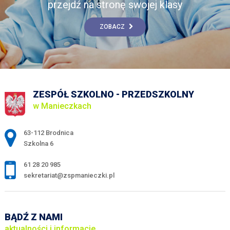
przejdź na stronę swojej klasy
ZOBACZ
ZESPÓŁ SZKOLNO - PRZEDSZKOLNY
w Manieczkach
Adres pocztowy:
63-112 Brodnica
Szkolna 6
61 28 20 985
sekretariat@zspmanieczki.pl
BĄDŹ Z NAMI
aktualności i informacje