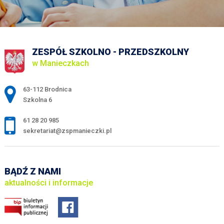
ZESPÓŁ SZKOLNO - PRZEDSZKOLNY
w Manieczkach
Adres pocztowy:
63-112 Brodnica
Szkolna 6
61 28 20 985
sekretariat@zspmanieczki.pl
BĄDŹ Z NAMI
aktualności i informacje