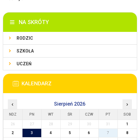
NA SKRÓTY
RODZIC
SZKOŁA
UCZEŃ
KALENDARZ
‹
Sierpień 2026
›
NDZ
PN
WT
ŚR
CZW
PT
SOB
26
27
28
29
30
31
1
2
3
4
5
6
7
8