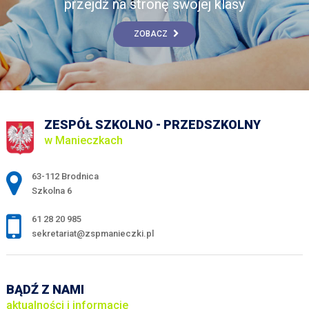
przejdź na stronę swojej klasy
ZOBACZ
ZESPÓŁ SZKOLNO - PRZEDSZKOLNY
w Manieczkach
Adres pocztowy:
63-112 Brodnica
Szkolna 6
61 28 20 985
sekretariat@zspmanieczki.pl
BĄDŹ Z NAMI
aktualności i informacje