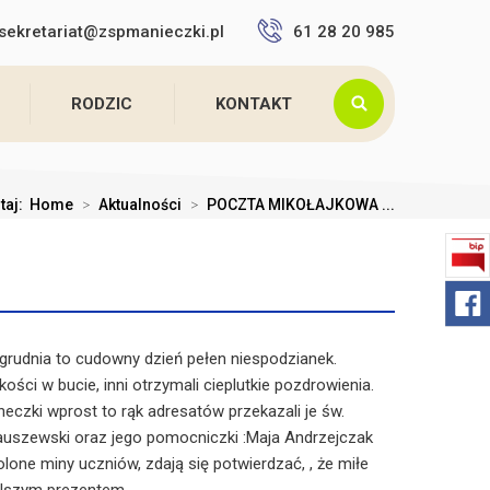
sekretariat@zspmanieczki.pl
61 28 20 985
RODZIC
KONTAKT
utaj:
Home
>
Aktualności
>
POCZTA MIKOŁAJKOWA ...
grudnia to cudowny dzień pełen niespodzianek.
kości w bucie, inni otrzymali cieplutkie pozdrowienia.
neczki wprost to rąk adresatów przekazali je św.
auszewski oraz jego pomocniczki :Maja Andrzejczak
lone miny uczniów, zdają się potwierdzać, , że miłe