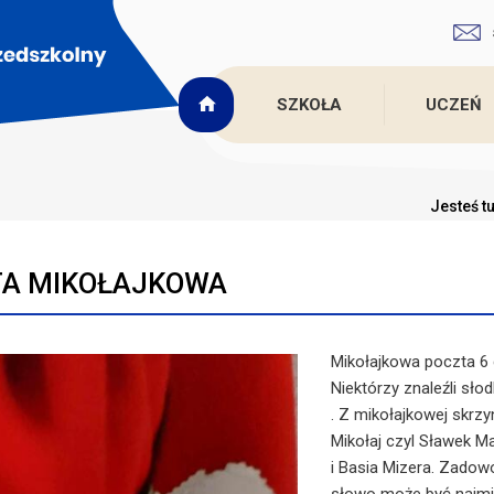
SZKOŁA
UCZEŃ
Jesteś t
A MIKOŁAJKOWA
Mikołajkowa poczta 6 
Niektórzy znaleźli słod
. Z mikołajkowej skrzy
Mikołaj czyl Sławek M
i Basia Mizera. Zadowo