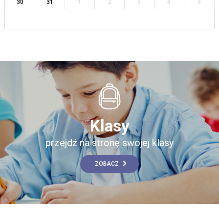
30
31
1
2
3
4
5
Klasy
przejdź na stronę swojej klasy
ZOBACZ