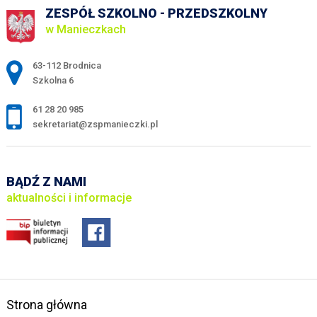
ZESPÓŁ SZKOLNO - PRZEDSZKOLNY
w Manieczkach
Adres pocztowy:
63-112 Brodnica
Szkolna 6
61 28 20 985
sekretariat@zspmanieczki.pl
BĄDŹ Z NAMI
aktualności i informacje
Strona główna