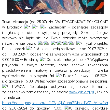
Trwa rekrutacja (do 25.07) NA DWUTYGODNIOWE PÓŁKOLONIE
w Brodnicy
Zachęcam - poznajcie szczegóły
i zgłaszajcie się do wyjątkowej przygody. Szkoda, że już
wiekowo nie łapię się, ale Twoje dziecko może skorzystać
i świetnie się bawić
Tytuł projektu:
Ptasie obrazki
Półkolonie będą realizowane od 29.07.2024 r.
do 11.08.2024 r. codziennie za wyjątkiem 4.08, w godzinach od
9.00-15.00 w Brodnicy
Co czeka młodych ludzi? Wyjątkowa
przygoda z żywym teatrem, dobra zabawa zakończona
przedstawieniem finałowym, ciekawi prowadzący i wielka
wycieczka do krainy wyobraźni!
Pokaz finałowy: 11.08.2024
r. o godzinie 16.00. Wstęp wolny, szczegóły pojawią się później.
UWAGA: Rekrutacja odbywać się przez formularz
zgłoszeniowy zamieszczony na stronie
www.gib.org.pl
, link do
formularza:
https://docs.google.com/.../1FAIpQLScba7iObue1W7.../viewfor
do 25.07.2024 do godziny 15.00.
O przyjęciu decyduje