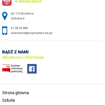
w Manieczkach
Adres pocztowy:
63-112 Brodnica
Szkolna 6
61 28 20 985
sekretariat@zspmanieczki.pl
BĄDŹ Z NAMI
aktualności i informacje
Strona główna
Szkoła