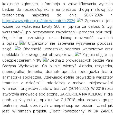
kolejność zgłoszeń. Informacja o zakwalifikowaniu wysłana
będzie do rodzica/opiekuna na bieżąco drogą mailową lub
telefoniczną najpóźniej do dnia 26.07.2024 r.
https://www.gib.org.pl/lato-w-teatrze-2024
Zgłoszenie jest
ważne po wpłaceniu kwoty 200 zł (opłata za całość 2 tyg.
warsztatów), po pozytywnym zakończeniu procesu rekrutacji.
Organizator przewiduje uzasadnioną możliwość zwolnień
z opłaty
Organizator nie zapewnia wyżywienia podczas
zajęć.
Obecność uczestnika podczas warsztatów oraz
spektaklu finałowego jest obowiązkowa.
Zajęcia objęte są
ubezpieczeniem NNW
Jedną z prowadzących będzie Pani
Grażyna Wydrowska. Co o niej wiemy? Aktorka, reżyserka,
scenografka, trenerka, dramoterapeutka, pedagożka teatru,
animatorka społeczna. Dziewięciokrotnie prowadziła warsztaty
teatralne z dziećmi i młodzieżą z małych miejscowości
w ramach projektów „Lato w teatrze” (2014-2022). W 2018 roku
stworzyła innowację społeczną „GARDEROBA NA KÓŁKACH” dla
osób zależnych i ich opiekunów. Od 2018 roku prowadzi grupę
teatralną osób dorosłych z niepełnosprawnościami „Jest jak
jest” w ramach projektu „Teatr Powszechny” w CK ZAMEK