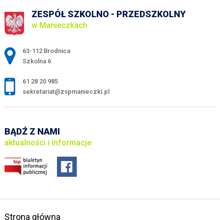
ZESPÓŁ SZKOLNO - PRZEDSZKOLNY
w Manieczkach
Adres pocztowy:
63-112 Brodnica
Szkolna 6
61 28 20 985
sekretariat@zspmanieczki.pl
BĄDŹ Z NAMI
aktualności i informacje
Strona główna