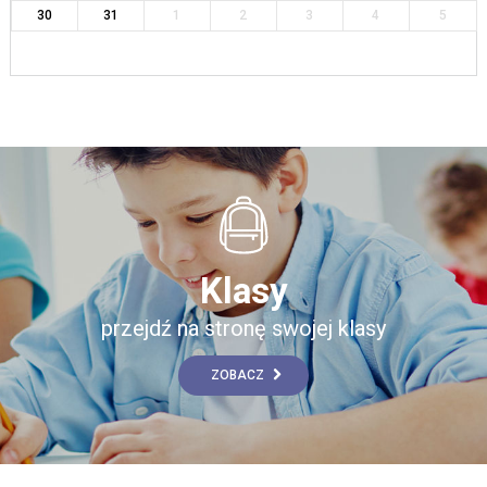
30
31
1
2
3
4
5
Klasy
przejdź na stronę swojej klasy
ZOBACZ