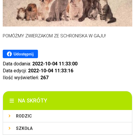
POMÓŻMY ZWIERZAKOM ZE SCHRONISKA W GAJU!
Udostępnij
Data dodania:
2022-10-04 11:33:00
Data edycji:
2022-10-04 11:33:16
Ilość wyświetleń:
267
NA SKRÓTY
RODZIC
SZKOŁA