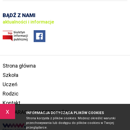
BĄDŹ Z NAMI
aktualności i informacje
Strona główna
Szkoła
Uczeń
Rodzic
Kontakt
x
DEKLARACJA DOSTĘPNOŚCI
INFORMACJA DOTYCZĄCA PLIKÓW COOKIES
Strona korzysta z plików cookies. Możesz określić warunki
przechowywania lub dostępu do plików cookies w Twojej
przeglądarce.