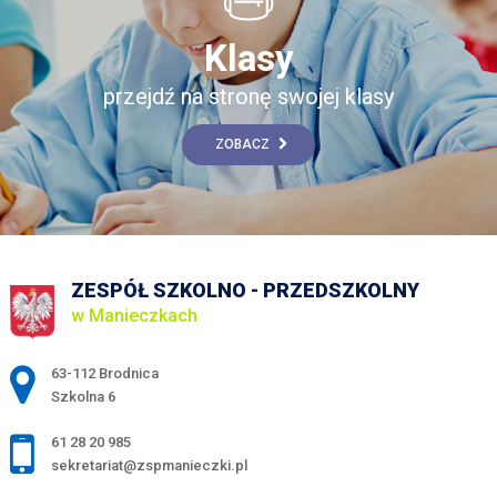
Klasy
przejdź na stronę swojej klasy
ZOBACZ
ZESPÓŁ SZKOLNO - PRZEDSZKOLNY
w Manieczkach
Adres pocztowy:
63-112 Brodnica
Szkolna 6
61 28 20 985
sekretariat@zspmanieczki.pl