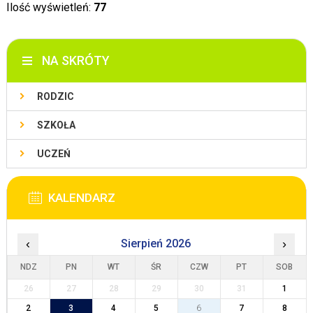
Ilość wyświetleń:
77
NA SKRÓTY
RODZIC
SZKOŁA
UCZEŃ
KALENDARZ
‹
Sierpień 2026
›
NDZ
PN
WT
ŚR
CZW
PT
SOB
26
27
28
29
30
31
1
2
3
4
5
6
7
8