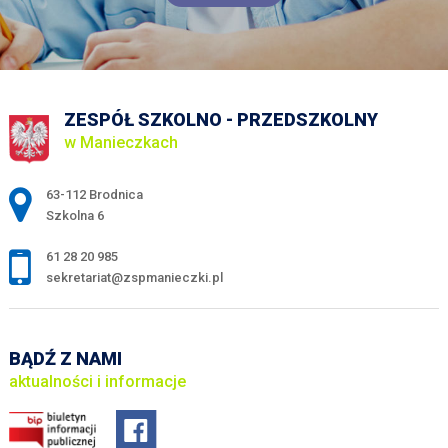
ZESPÓŁ SZKOLNO - PRZEDSZKOLNY
w Manieczkach
Adres pocztowy:
63-112 Brodnica
Szkolna 6
61 28 20 985
sekretariat@zspmanieczki.pl
BĄDŹ Z NAMI
aktualności i informacje