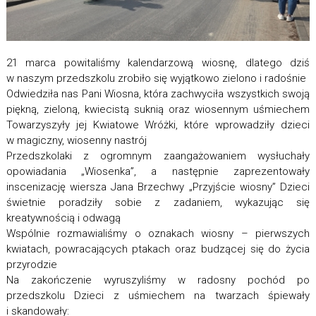
21 marca powitaliśmy kalendarzową wiosnę, dlatego dziś
w naszym przedszkolu zrobiło się wyjątkowo zielono i radośnie
Odwiedziła nas Pani Wiosna, która zachwyciła wszystkich swoją
piękną, zieloną, kwiecistą suknią oraz wiosennym uśmiechem
Towarzyszyły jej Kwiatowe Wróżki, które wprowadziły dzieci
w magiczny, wiosenny nastrój
Przedszkolaki z ogromnym zaangażowaniem wysłuchały
opowiadania „Wiosenka”, a następnie zaprezentowały
inscenizację wiersza Jana Brzechwy „Przyjście wiosny” Dzieci
świetnie poradziły sobie z zadaniem, wykazując się
kreatywnością i odwagą
Wspólnie rozmawialiśmy o oznakach wiosny – pierwszych
kwiatach, powracających ptakach oraz budzącej się do życia
przyrodzie
Na zakończenie wyruszyliśmy w radosny pochód po
przedszkolu Dzieci z uśmiechem na twarzach śpiewały
i skandowały: