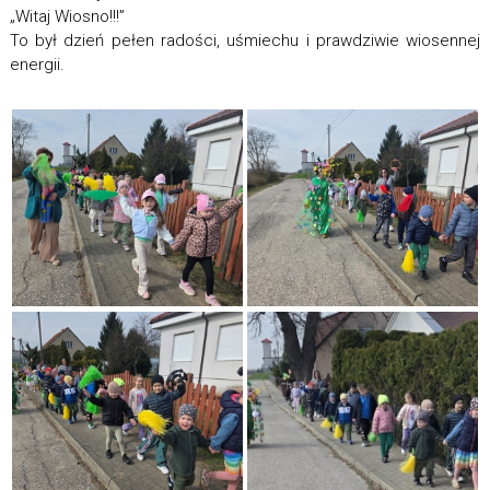
„Witaj Wiosno!!!”
To był dzień pełen radości, uśmiechu i prawdziwie wiosennej
energii.