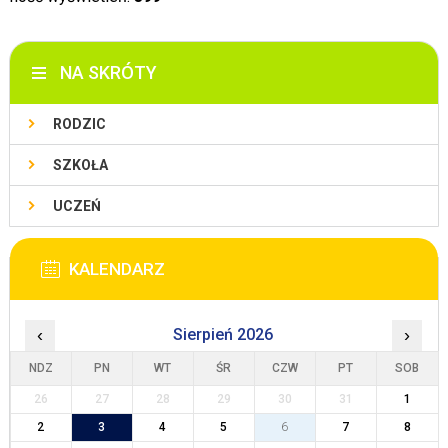
NA SKRÓTY
RODZIC
SZKOŁA
UCZEŃ
KALENDARZ
‹
Sierpień 2026
›
NDZ
PN
WT
ŚR
CZW
PT
SOB
26
27
28
29
30
31
1
2
3
4
5
6
7
8