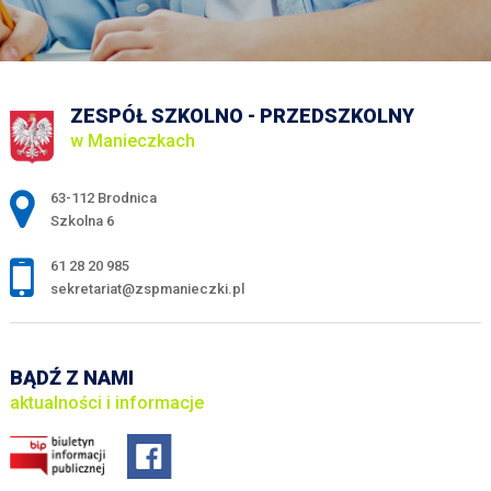
ZESPÓŁ SZKOLNO - PRZEDSZKOLNY
w Manieczkach
Adres pocztowy:
63-112 Brodnica
Szkolna 6
61 28 20 985
sekretariat@zspmanieczki.pl
BĄDŹ Z NAMI
aktualności i informacje