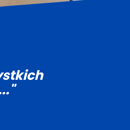
stkich
.."