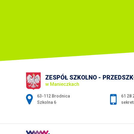
ZESPÓŁ SZKOLNO - PRZEDSZ
w Manieczkach
Adres pocztowy:
63-112 Brodnica
61 28 
Szkolna 6
sekret