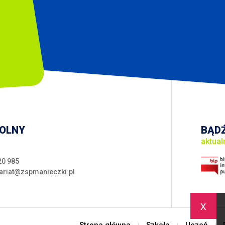
KOLNY
BĄDŹ
aktual
20 985
ariat@zspmanieczki.pl
x