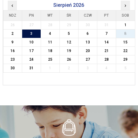
‹
Sierpień 2026
›
NDZ
PN
WT
ŚR
CZW
PT
SOB
26
27
28
29
30
31
1
2
3
4
5
6
7
8
9
10
11
12
13
14
15
16
17
18
19
20
21
22
23
24
25
26
27
28
29
30
31
1
2
3
4
5