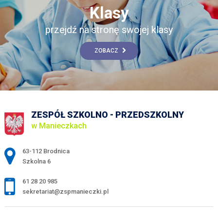
Klasy
przejdź na stronę swojej klasy
ZOBACZ
ZESPÓŁ SZKOLNO - PRZEDSZKOLNY
w Manieczkach
Adres pocztowy:
63-112 Brodnica
Szkolna 6
61 28 20 985
sekretariat@zspmanieczki.pl