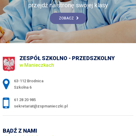
przejdź na stronę swojej klasy
ZOBACZ
ZESPÓŁ SZKOLNO - PRZEDSZKOLNY
w Manieczkach
Adres pocztowy:
63-112 Brodnica
Szkolna 6
61 28 20 985
sekretariat@zspmanieczki.pl
BĄDŹ Z NAMI