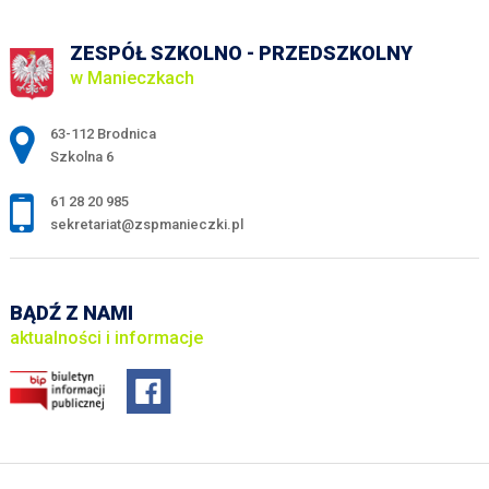
ZESPÓŁ SZKOLNO - PRZEDSZKOLNY
w Manieczkach
Adres pocztowy:
63-112 Brodnica
Szkolna 6
61 28 20 985
sekretariat@zspmanieczki.pl
BĄDŹ Z NAMI
aktualności i informacje