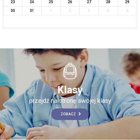
23
24
25
26
27
28
29
30
31
1
2
3
4
5
Klasy
przejdź na stronę swojej klasy
ZOBACZ