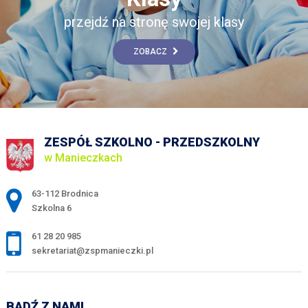
przejdź na stronę swojej klasy
ZOBACZ
ZESPÓŁ SZKOLNO - PRZEDSZKOLNY
w Manieczkach
Adres pocztowy:
63-112 Brodnica
Szkolna 6
61 28 20 985
sekretariat@zspmanieczki.pl
BĄDŹ Z NAMI