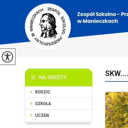
SKW..
NA SKRÓTY
RODZIC
SZKOŁA
UCZEŃ