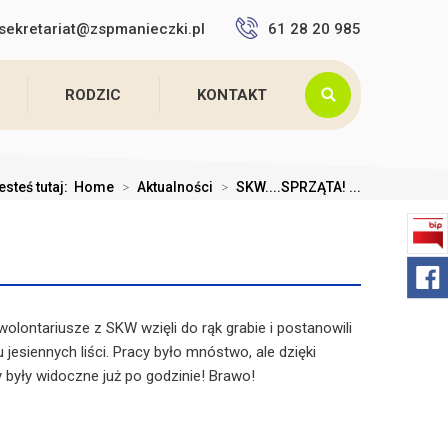
sekretariat@zspmanieczki.pl
61 28 20 985
RODZIC
KONTAKT
esteś tutaj:
Home
>
Aktualności
>
SKW....SPRZĄTA! ...
olontariusze z SKW wzięli do rąk grabie i postanowili
jesiennych liści. Pracy było mnóstwo, ale dzięki
 były widoczne już po godzinie! Brawo!