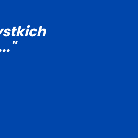
stkich
.."