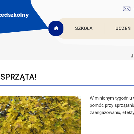
SZKOŁA
UCZEŃ
J
..SPRZĄTA!
W minionym tygodniu w
pomóc przy sprzątaniu 
zaangażowaniu, efekty