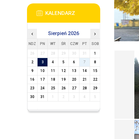
KALENDARZ
‹
Sierpień 2026
›
NDZ
PN
WT
ŚR
CZW
PT
SOB
26
27
28
29
30
31
1
2
3
4
5
6
7
8
9
10
11
12
13
14
15
16
17
18
19
20
21
22
23
24
25
26
27
28
29
30
31
1
2
3
4
5