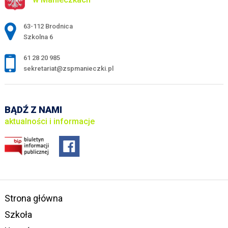
Adres pocztowy:
63-112 Brodnica
Szkolna 6
61 28 20 985
sekretariat@zspmanieczki.pl
BĄDŹ Z NAMI
aktualności i informacje
Strona główna
Szkoła