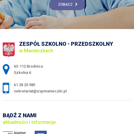
ZOBACZ
ZESPÓŁ SZKOLNO - PRZEDSZKOLNY
w Manieczkach
Adres pocztowy:
63-112 Brodnica
Szkolna 6
61 28 20 985
sekretariat@zspmanieczki.pl
BĄDŹ Z NAMI
aktualności i informacje