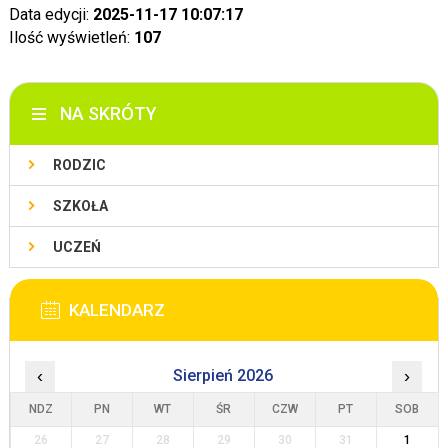
Data edycji:
2025-11-17 10:07:17
Ilość wyświetleń:
107
NA SKRÓTY
RODZIC
SZKOŁA
UCZEŃ
KALENDARZ
‹
Sierpień 2026
›
NDZ
PN
WT
ŚR
CZW
PT
SOB
26
27
28
29
30
31
1