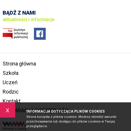
BĄDŹ Z NAMI
aktualności i informacje
Strona główna
Szkoła
Uczeń
Rodzic
Kontakt
x
DEKLARACJA DOSTĘPNOŚCI
INFORMACJA DOTYCZĄCA PLIKÓW COOKIES
Strona korzysta z plików cookies. Możesz określić warunki
przechowywania lub dostępu do plików cookies w Twojej
przeglądarce.