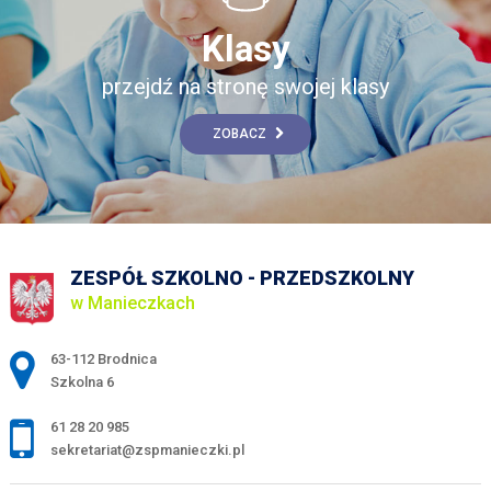
Klasy
przejdź na stronę swojej klasy
ZOBACZ
ZESPÓŁ SZKOLNO - PRZEDSZKOLNY
w Manieczkach
Adres pocztowy:
63-112 Brodnica
Szkolna 6
61 28 20 985
sekretariat@zspmanieczki.pl