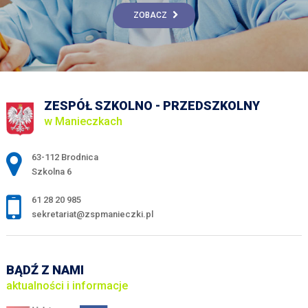
ZOBACZ
ZESPÓŁ SZKOLNO - PRZEDSZKOLNY
w Manieczkach
Adres pocztowy:
63-112 Brodnica
Szkolna 6
61 28 20 985
sekretariat@zspmanieczki.pl
BĄDŹ Z NAMI
aktualności i informacje