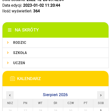
Data edycji:
2023-01-02 11:20:44
Ilość wyświetleń:
364
NA SKRÓTY
RODZIC
SZKOŁA
UCZEŃ
KALENDARZ
‹
Sierpień 2026
›
NDZ
PN
WT
ŚR
CZW
PT
SOB
26
27
28
29
30
31
1