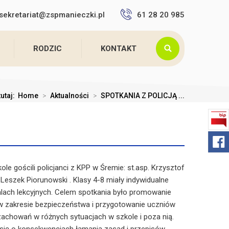
sekretariat@zspmanieczki.pl
61 28 20 985
RODZIC
KONTAKT
tutaj:
Home
>
Aktualności
>
SPOTKANIA Z POLICJĄ ...
le gościli policjanci z KPP w Śremie: st.asp. Krzysztof
Leszek Piorunowski . Klasy 4-8 miały indywidualne
lach lekcyjnych. Celem spotkania było promowanie
 zakresie bezpieczeństwa i przygotowanie uczniów
achowań w różnych sytuacjach w szkole i poza nią.