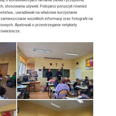
 się o konsekwencjach łamania zasad i przepisów,
h, stosowania używek. Policjanci poruszyli również
eństwa , uwrażliwiali na właściwe korzystanie
 zamieszczanie wszelkich informacji oraz fotografii na
iowych. Apelowali o przestrzeganie netykiety
 rówieśnicze .