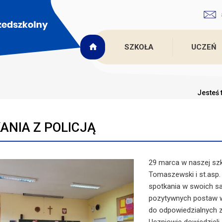
SZKOŁA
UCZEŃ
Jesteś 
ANIA Z POLICJĄ
29 marca w naszej szko
Tomaszewski i st.asp. 
spotkania w swoich sa
pozytywnych postaw w
do odpowiedzialnych z