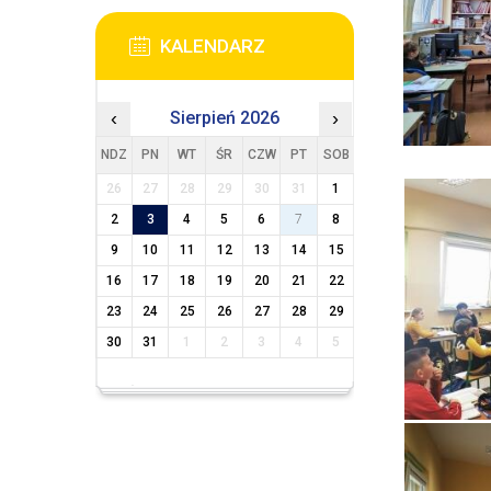
KALENDARZ
‹
Sierpień 2026
›
NDZ
PN
WT
ŚR
CZW
PT
SOB
26
27
28
29
30
31
1
2
3
4
5
6
7
8
9
10
11
12
13
14
15
16
17
18
19
20
21
22
23
24
25
26
27
28
29
30
31
1
2
3
4
5