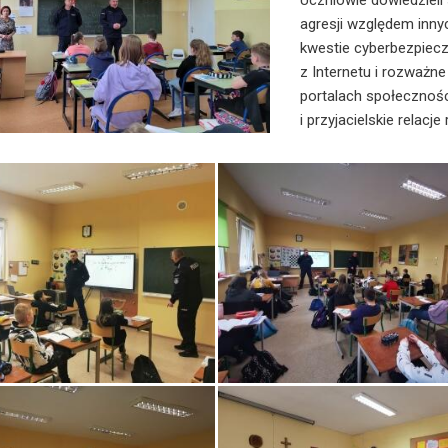
Uczniowie dowiedzieli
agresji względem innyc
kwestie cyberbezpiecz
z Internetu i rozważne
portalach społecznośc
i przyjacielskie relacje