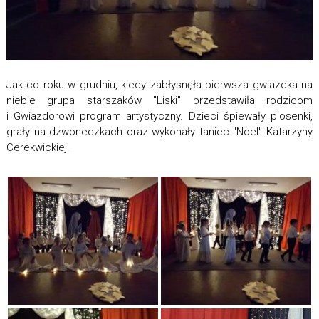
Jak co roku w grudniu, kiedy zabłysnęła pierwsza gwiazdka na
niebie grupa starszaków "Liski" przedstawiła rodzicom
i Gwiazdorowi program artystyczny. Dzieci śpiewały piosenki,
grały na dzwoneczkach oraz wykonały taniec "Noel" Katarzyny
Cerekwickiej.