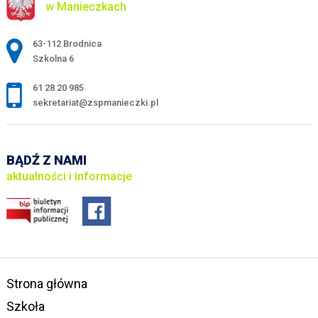
w Manieczkach
Adres pocztowy:
63-112 Brodnica
Szkolna 6
61 28 20 985
sekretariat@zspmanieczki.pl
BĄDŹ Z NAMI
aktualności i informacje
Strona główna
Szkoła