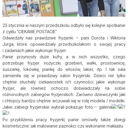
23 stycznia w naszym przedszkolu odbyło się kolejne spotkanie
z cyklu "CIEKAWE POSTACIE".
Odwiedziły nas prawdziwe fryzjerki – pani Dorota i Wiktoria
Jurga, które opowiedziały przedszkolakom o swojej pracy
i zadaniach jakie wykonuje fryzjer.
Panie przyniosły duże kufry, a w nich wszystko, czego
potrzebuje fryzjer: nożyczki, grzebień, wałki, prostownicę,
suszarkę, lokówkę, piankę do włosów, lakier, itp. I tak sala
zamieniła się w prawdziwy salon fryzjerski. Dzieci nie tylko
chętnie słuchały ciekawostek n/t czynności jakie wykonuje
fryzjer, ale również ochoczo doświadczały na sobie
różnorodnych zabiegów fryzjerskich. Zarówno dziewczynki jaki
i chłopcy bardzo chętnie wczuwali się w rolę modela / modelki.
Jakie zabiegi fryzjerskie wybrali pokazuje foto – galeria
.
Po przybliżeniu pracy fryzjerki, panie omówiły także zbiegi
kosmetyczne: jak malowanie paznokci czy wykonanie makijażu.