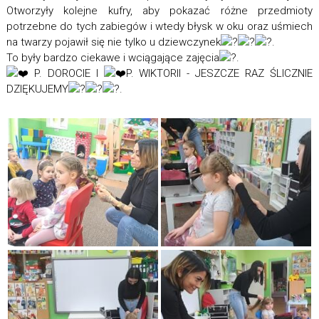
Otworzyły kolejne kufry, aby pokazać różne przedmioty
potrzebne do tych zabiegów i wtedy błysk w oku oraz uśmiech
na twarzy pojawił się nie tylko u dziewczynek
.
To były bardzo ciekawe i wciągające zajęcia
.
P. DOROCIE I
P. WIKTORII - JESZCZE RAZ ŚLICZNIE
DZIĘKUJEMY
.