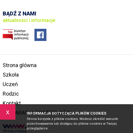
BĄDŹ Z NAMI
aktualności i informacje
Strona główna
Szkoła
Uczeń
Rodzic
Kontakt
x
DEKLARACJA DOSTĘPNOŚCI
INFORMACJA DOTYCZĄCA PLIKÓW COOKIES
Strona korzysta z plików cookies. Możesz określić warunki
przechowywania lub dostępu do plików cookies w Twojej
przeglądarce.