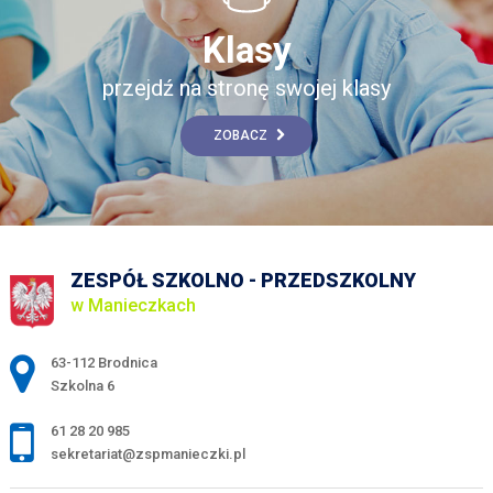
Klasy
przejdź na stronę swojej klasy
ZOBACZ
ZESPÓŁ SZKOLNO - PRZEDSZKOLNY
w Manieczkach
Adres pocztowy:
63-112 Brodnica
Szkolna 6
61 28 20 985
sekretariat@zspmanieczki.pl