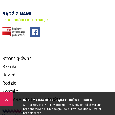
BĄDŹ Z NAMI
aktualności i informacje
Strona główna
Szkoła
Uczeń
Rodzic
Kontakt
x
DEKLARACJA DOSTĘPNOŚCI
INFORMACJA DOTYCZĄCA PLIKÓW COOKIES
Strona korzysta z plików cookies. Możesz określić warunki
przechowywania lub dostępu do plików cookies w Twojej
przeglądarce.