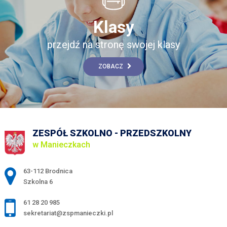
Klasy
przejdź na stronę swojej klasy
ZOBACZ
ZESPÓŁ SZKOLNO - PRZEDSZKOLNY
w Manieczkach
Adres pocztowy:
63-112 Brodnica
Szkolna 6
61 28 20 985
sekretariat@zspmanieczki.pl