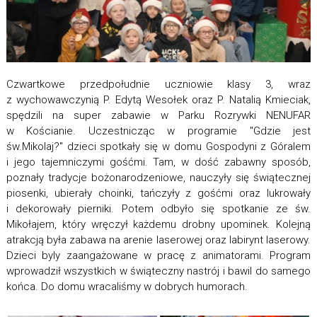
Czwartkowe przedpołudnie uczniowie klasy 3, wraz
z wychowawczynią P. Edytą Wesołek oraz P. Natalią Kmieciak,
spędzili na super zabawie w Parku Rozrywki NENUFAR
w Kościanie. Uczestnicząc w programie "Gdzie jest
św.Mikolaj?" dzieci spotkały się w domu Gospodyni z Góralem
i jego tajemniczymi gośćmi. Tam, w dość zabawny sposób,
poznały tradycje bożonarodzeniowe, nauczyły się świątecznej
piosenki, ubierały choinki, tańczyły z gośćmi oraz lukrowały
i dekorowały pierniki. Potem odbyło się spotkanie ze św.
Mikołajem, który wręczył każdemu drobny upominek. Kolejną
atrakcją była zabawa na arenie laserowej oraz labirynt laserowy.
Dzieci byly zaangażowane w pracę z animatorami. Program
wprowadził wszystkich w świąteczny nastrój i bawil do samego
końca. Do domu wracaliśmy w dobrych humorach.