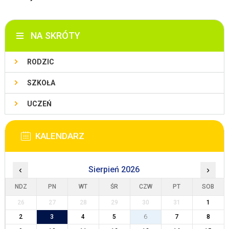
NA SKRÓTY
RODZIC
SZKOŁA
UCZEŃ
KALENDARZ
‹
Sierpień 2026
›
NDZ
PN
WT
ŚR
CZW
PT
SOB
26
27
28
29
30
31
1
2
3
4
5
6
7
8