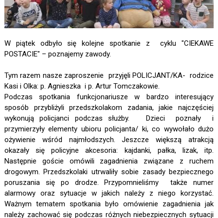
W piątek odbyło się kolejne spotkanie z cyklu "CIEKAWE
POSTACIE" – poznajemy zawody.
Tym razem nasze zaproszenie przyjęli POLICJANT/KA- rodzice
Kasi i Olka: p. Agnieszka i p. Artur Tomczakowie.
Podczas spotkania funkcjonariusze w bardzo interesujący
sposób przybliżyli przedszkolakom zadania, jakie najczęściej
wykonują policjanci podczas służby. Dzieci poznały i
przymierzyły elementy ubioru policjanta/ ki, co wywołało dużo
ożywienie wśród najmłodszych. Jeszcze większą atrakcją
okazały się policyjne akcesoria: kajdanki, pałka, lizak, itp.
Następnie goście omówili zagadnienia związane z ruchem
drogowym. Przedszkolaki utrwaliły sobie zasady bezpiecznego
poruszania się po drodze. Przypomnieliśmy także numer
alarmowy oraz sytuacje w jakich należy z niego korzystać.
Ważnym tematem spotkania było omówienie zagadnienia jak
należy zachować się podczas różnych niebezpiecznych sytuacji