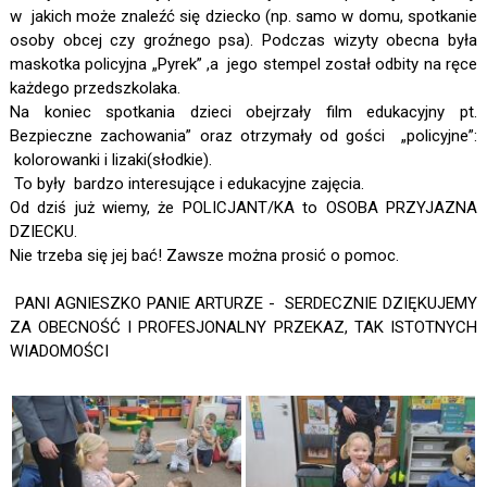
w jakich może znaleźć się dziecko (np. samo w domu, spotkanie
osoby obcej czy groźnego psa). Podczas wizyty obecna była
maskotka policyjna „Pyrek” ,a jego stempel został odbity na ręce
każdego przedszkolaka.
Na koniec spotkania dzieci obejrzały film edukacyjny pt.
Bezpieczne zachowania” oraz otrzymały od gości „policyjne”:
kolorowanki i lizaki(słodkie).
To były bardzo interesujące i edukacyjne zajęcia.
Od dziś już wiemy, że POLICJANT/KA to OSOBA PRZYJAZNA
DZIECKU.
Nie trzeba się jej bać! Zawsze można prosić o pomoc.
PANI AGNIESZKO PANIE ARTURZE - SERDECZNIE DZIĘKUJEMY
ZA OBECNOŚĆ I PROFESJONALNY PRZEKAZ, TAK ISTOTNYCH
WIADOMOŚCI