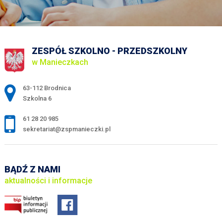
ZESPÓŁ SZKOLNO - PRZEDSZKOLNY
w Manieczkach
Adres pocztowy:
63-112 Brodnica
Szkolna 6
61 28 20 985
sekretariat@zspmanieczki.pl
BĄDŹ Z NAMI
aktualności i informacje