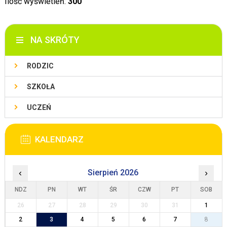
Ilość wyświetleń:
300
NA SKRÓTY
RODZIC
SZKOŁA
UCZEŃ
KALENDARZ
‹
Sierpień 2026
›
NDZ
PN
WT
ŚR
CZW
PT
SOB
26
27
28
29
30
31
1
2
3
4
5
6
7
8