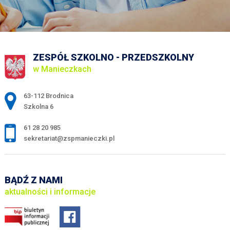
ZESPÓŁ SZKOLNO - PRZEDSZKOLNY
w Manieczkach
Adres pocztowy:
63-112 Brodnica
Szkolna 6
61 28 20 985
sekretariat@zspmanieczki.pl
BĄDŹ Z NAMI
aktualności i informacje