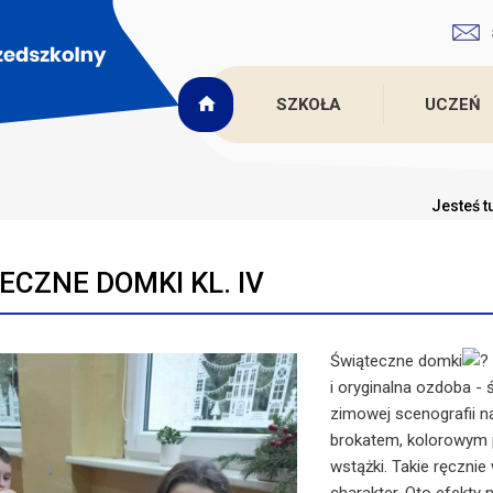
SZKOŁA
UCZEŃ
Jesteś t
ECZNE DOMKI KL. IV
Świąteczne domki
i oryginalna ozdoba - 
zimowej scenografii n
brokatem, kolorowym p
wstążki. Takie ręczni