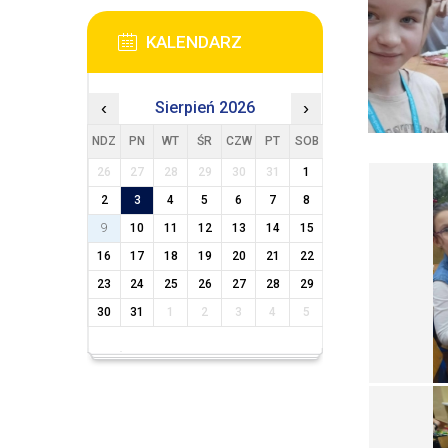
KALENDARZ
‹
Sierpień 2026
›
NDZ
PN
WT
ŚR
CZW
PT
SOB
26
27
28
29
30
31
1
2
3
4
5
6
7
8
9
10
11
12
13
14
15
16
17
18
19
20
21
22
23
24
25
26
27
28
29
30
31
1
2
3
4
5