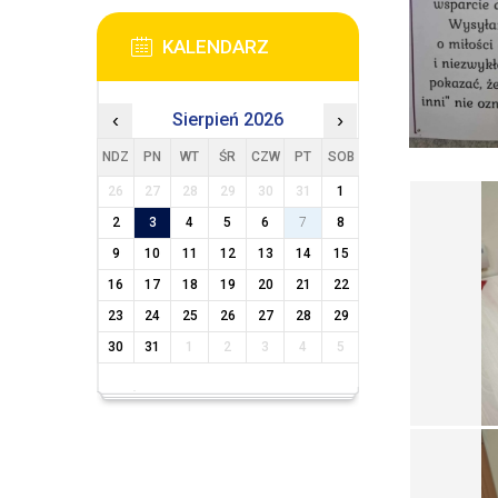
KALENDARZ
‹
Sierpień 2026
›
NDZ
PN
WT
ŚR
CZW
PT
SOB
26
27
28
29
30
31
1
2
3
4
5
6
7
8
9
10
11
12
13
14
15
16
17
18
19
20
21
22
23
24
25
26
27
28
29
30
31
1
2
3
4
5