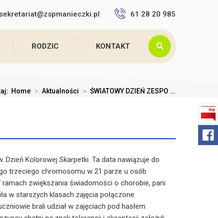
sekretariat@zspmanieczki.pl
61 28 20 985
RODZIC
KONTAKT
taj:
Home
>
Aktualności
>
ŚWIATOWY DZIEŃ ZESPO ...
. Dzień Kolorowej Skarpetki. Ta data nawiązuje do
go trzeciego chromosomu w 21 parze u osób
ramach zwiększania świadomości o chorobie, pani
ła w starszych klasach zajęcia połączone
uczniowie brali udział w zajęciach pod hasłem