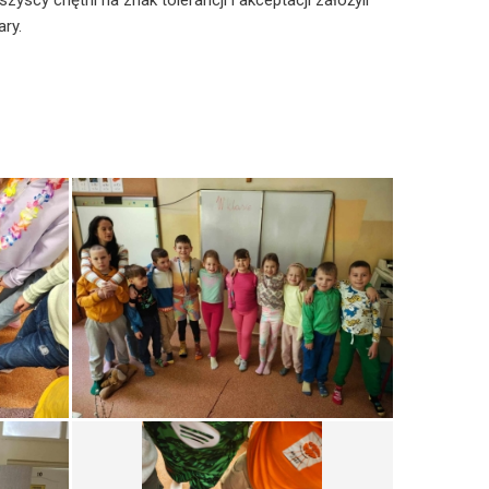
zyscy chętni na znak tolerancji i akceptacji założyli
ary.