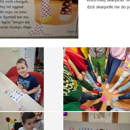
kolorowej skarpetki. Ws
dziś skarpetki nie do p