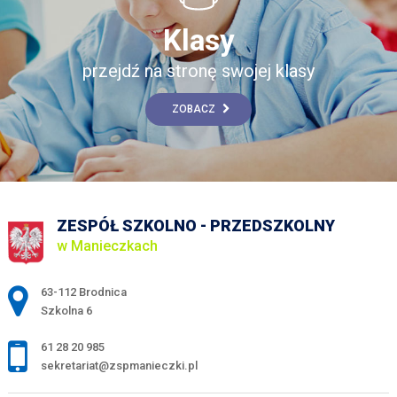
Klasy
przejdź na stronę swojej klasy
ZOBACZ
ZESPÓŁ SZKOLNO - PRZEDSZKOLNY
w Manieczkach
Adres pocztowy:
63-112 Brodnica
Szkolna 6
61 28 20 985
sekretariat@zspmanieczki.pl