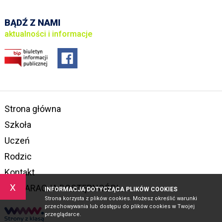
BĄDŹ Z NAMI
aktualności i informacje
Strona główna
Szkoła
Uczeń
Rodzic
Kontakt
x
DEKLARACJA DOSTĘPNOŚCI
INFORMACJA DOTYCZĄCA PLIKÓW COOKIES
Strona korzysta z plików cookies. Możesz określić warunki
przechowywania lub dostępu do plików cookies w Twojej
przeglądarce.