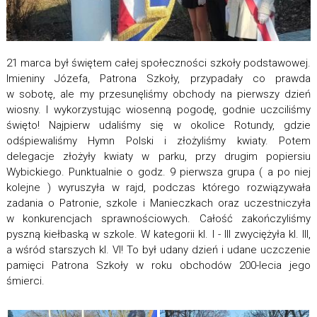
21 marca był świętem całej społeczności szkoły podstawowej.
Imieniny Józefa, Patrona Szkoły, przypadały co prawda
w sobotę, ale my przesunęliśmy obchody na pierwszy dzień
wiosny. I wykorzystując wiosenną pogodę, godnie uczciliśmy
święto! Najpierw udaliśmy się w okolice Rotundy, gdzie
odśpiewaliśmy Hymn Polski i złożyliśmy kwiaty. Potem
delegacje złożyły kwiaty w parku, przy drugim popiersiu
Wybickiego. Punktualnie o godz. 9 pierwsza grupa ( a po niej
kolejne ) wyruszyła w rajd, podczas którego rozwiązywała
zadania o Patronie, szkole i Manieczkach oraz uczestniczyła
w konkurencjach sprawnościowych. Całość zakończyliśmy
pyszną kiełbaską w szkole. W kategorii kl. I - III zwyciężyła kl. III,
a wśród starszych kl. VI! To był udany dzień i udane uczczenie
pamięci Patrona Szkoły w roku obchodów 200-lecia jego
śmierci.