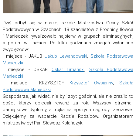
Dziś odbył się w naszej szkole Mistrzostwa Gminy Szkół
Podstawowych w Szachach. 18 szachistów z Brodnicy, Iłówca
i Manieczek rywalizowało najpierw w grupach eliminacyjnych,
a potem w finałach. Po kilku godzinach zmagań wyłoniono
zwycięzców:
I miejsce - JAKUB
Jakub Lewandowski
,
Szkoła Podstawowa
Manieczki
II miejsce - OSKAR
Oskar Limański
,
Szkoła Podstawowa
Manieczki
III miejsce - KRZYSZTOF
Krzysztof Owsianny
,
Szkoła
Podstawowa Manieczki
Gospodarze, jak widać, nie byli zbyt gościnni, ale nie zraziło to
gości, którzy obiecali rewanż za rok. Wszyscy otrzymali
pamiątkowe dyplomy, a trójka najlepszych nagrody rzeczowe.
Dziękujemy za wsparcie Radzie Rodziców. Organizatorem
mistrzostw był Pan Sławosz Kolańczyk.