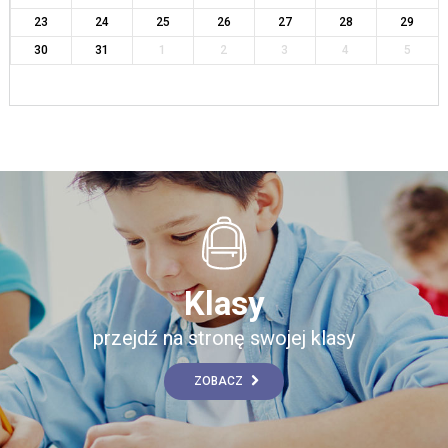
23
24
25
26
27
28
29
30
31
1
2
3
4
5
Klasy
przejdź na stronę swojej klasy
ZOBACZ