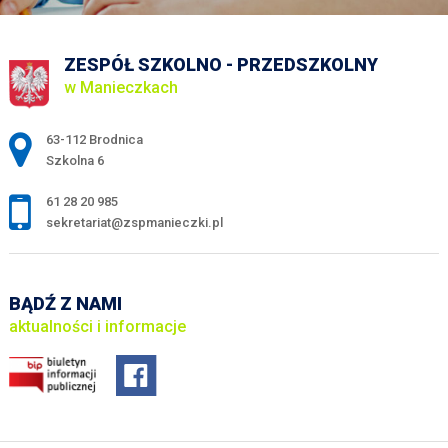
ZESPÓŁ SZKOLNO - PRZEDSZKOLNY
w Manieczkach
Adres pocztowy:
63-112 Brodnica
Szkolna 6
61 28 20 985
sekretariat@zspmanieczki.pl
BĄDŹ Z NAMI
aktualności i informacje