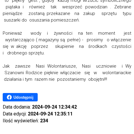
to piękny gest , gdyby każdy mógł wrzucić symbolicznego
piątaka i również tak wesprzeć powodzian . Zebrane
pieniądze zostaną przekazane na zakup sprzętu typu
suszarki do osuszania pomieszczeń.
Ponieważ wody i żywności na ten moment jest
wystarczająco ( magazyny są pełne) - prosimy o włączenie
się w akcję poprzez skupienie na środkach czystości
i drobnego sprzętu.
Jak zawsze Nasi Wolontariusze, Nasi uczniowie i Wy
Szanowni Rodzice pięknie włączacie się w wolontariackie
działania i tym razem nie pozostaniemy obojętni!!!
Udostępnij
Data dodania:
2024-09-24 12:34:42
Data edycji:
2024-09-24 12:35:11
Ilość wyświetleń:
234