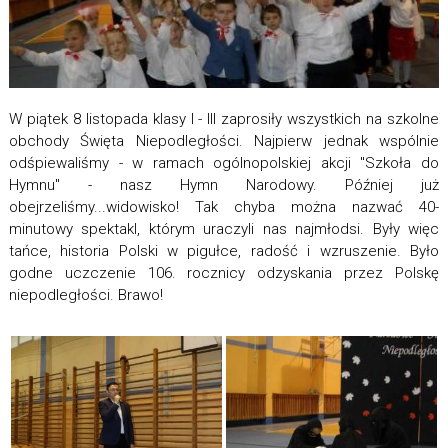
W piątek 8 listopada klasy I - III zaprosiły wszystkich na szkolne
obchody Święta Niepodległości. Najpierw jednak wspólnie
odśpiewaliśmy - w ramach ogólnopolskiej akcji "Szkoła do
Hymnu" - nasz Hymn Narodowy. Później już
obejrzeliśmy...widowisko! Tak chyba można nazwać 40-
minutowy spektakl, którym uraczyli nas najmłodsi. Były więc
tańce, historia Polski w pigułce, radość i wzruszenie. Było
godne uczczenie 106. rocznicy odzyskania przez Polskę
niepodległości. Brawo!