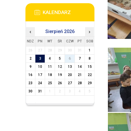
KALENDARZ
‹
Sierpień 2026
›
NDZ
PN
WT
ŚR
CZW
PT
SOB
26
27
28
29
30
31
1
2
3
4
5
6
7
8
9
10
11
12
13
14
15
16
17
18
19
20
21
22
23
24
25
26
27
28
29
30
31
1
2
3
4
5