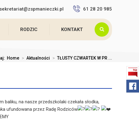
sekretariat@zspmanieczki.pl
61 28 20 985
RODZIC
KONTAKT
taj:
Home
>
Aktualności
>
TŁUSTY CZWARTEK W PR ...
m baliku, na nasze przedszkolaki czekała słodka,
anka ufundowana przez Radę Rodziców
JEMY