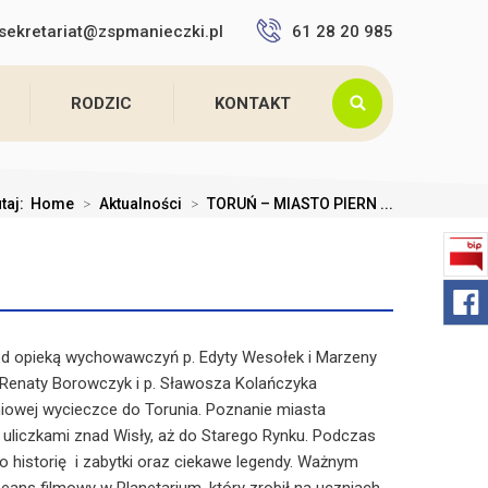
sekretariat@zspmanieczki.pl
61 28 20 985
RODZIC
KONTAKT
utaj:
Home
>
Aktualności
>
TORUŃ – MIASTO PIERN ...
pod opieką wychowawczyń p. Edyty Wesołek i Marzeny
 Renaty Borowczyk i p. Sławosza Kolańczyka
niowej wycieczce do Torunia. Poznanie miasta
 uliczkami znad Wisły, aż do Starego Rynku. Podczas
o historię i zabytki oraz ciekawe legendy. Ważnym