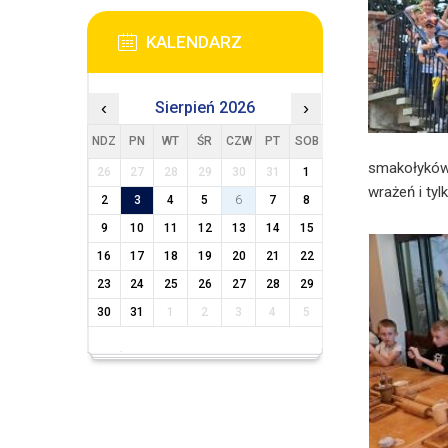
KALENDARZ
‹
Sierpień 2026
›
NDZ
PN
WT
ŚR
CZW
PT
SOB
smakołyków 
26
27
28
29
30
31
1
wrażeń i ty
2
3
4
5
6
7
8
9
10
11
12
13
14
15
16
17
18
19
20
21
22
23
24
25
26
27
28
29
30
31
1
2
3
4
5