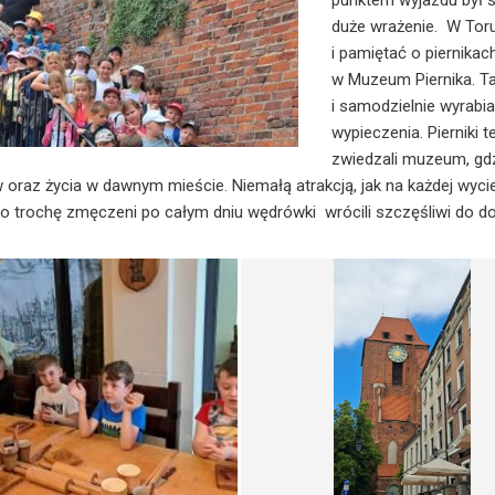
punktem wyjazdu był s
duże wrażenie. W Toru
i pamiętać o piernikac
w Muzeum Piernika. Ta
i samodzielnie wyrabial
wypieczenia. Pierniki 
zwiedzali muzeum, gdz
oraz życia w dawnym mieście. Niemałą atrakcją, jak na każdej wycie
lko trochę zmęczeni po całym dniu wędrówki wrócili szczęśliwi do 