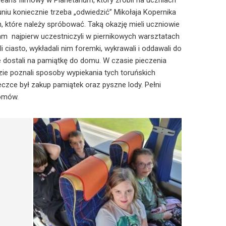
eans filmowy w Planetarium, który zrobił na uczniach
niu koniecznie trzeba „odwiedzić” Mikołaja Kopernika
h, które należy spróbować. Taką okazję mieli uczniowie
m najpierw uczestniczyli w piernikowych warsztatach
i ciasto, wykładali nim foremki, wykrawali i oddawali do
te dostali na pamiątkę do domu. W czasie pieczenia
ie poznali sposoby wypiekania tych toruńskich
czce był zakup pamiątek oraz pyszne lody. Pełni
domów.