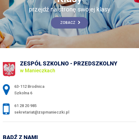
przejdź na stronę swojej klasy
ZOBACZ
ZESPÓŁ SZKOLNO - PRZEDSZKOLNY
w Manieczkach
Adres pocztowy:
63-112 Brodnica
Szkolna 6
61 28 20 985
sekretariat@zspmanieczki.pl
BĄDŹ Z NAMI