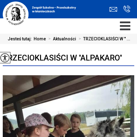
Jesteś tutaj:
Home
>
Aktualności
>
TRZECIOKLASIŚCI W '' ...
TRZECIOKLASIŚCI W ''ALPAKARO''