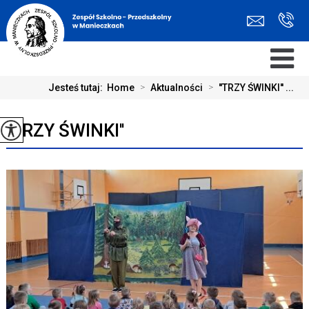
Jesteś tutaj:
Home
>
Aktualności
>
''TRZY ŚWINKI'' ...
''TRZY ŚWINKI''