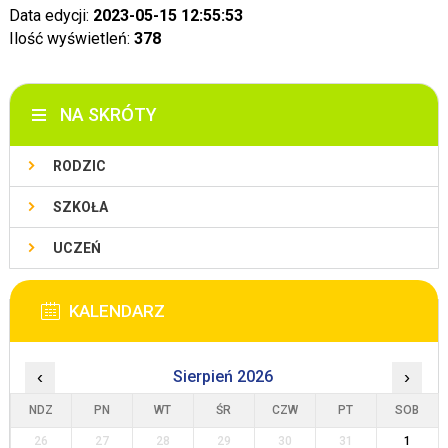
Data edycji:
2023-05-15 12:55:53
Ilość wyświetleń:
378
NA SKRÓTY
RODZIC
SZKOŁA
UCZEŃ
KALENDARZ
‹
Sierpień 2026
›
NDZ
PN
WT
ŚR
CZW
PT
SOB
26
27
28
29
30
31
1