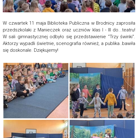
W czwartek 11 maja Biblioteka Publiczna w Brodnicy zaprosiła
przedszkolaki z Manieczek oraz uczniów klas I - III do...teatru!
W sali gimnastycznej odbyło się przedstawienie "Trzy świnki".
Aktorzy wypadli świetnie, scenografia również, a publika..bawiła
się doskonale. Dziękujemy!