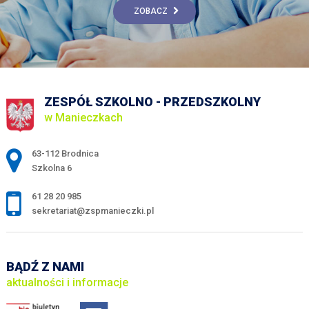
ZOBACZ
ZESPÓŁ SZKOLNO - PRZEDSZKOLNY
w Manieczkach
Adres pocztowy:
63-112 Brodnica
Szkolna 6
61 28 20 985
sekretariat@zspmanieczki.pl
BĄDŹ Z NAMI
aktualności i informacje